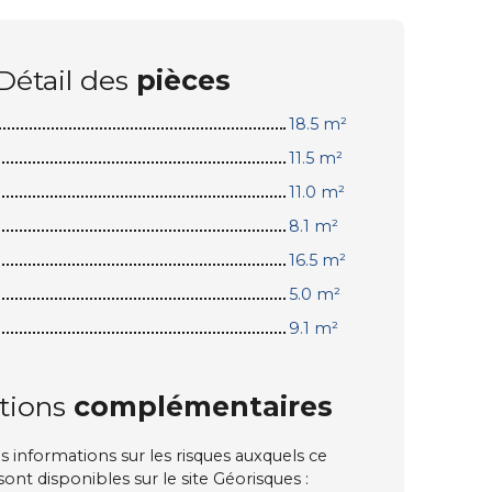
Détail des
pièces
18.5 m²
11.5 m²
11.0 m²
8.1 m²
16.5 m²
5.0 m²
9.1 m²
tions
complémentaires
 informations sur les risques auxquels ce
ont disponibles sur le site Géorisques :