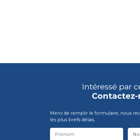
Intéressé par c
Contactez-
Merci de remplir le formulaire, nous re
les plus brefs délais.
Prénom
N