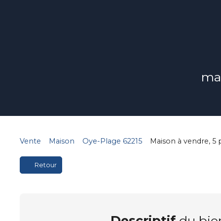
mai
Vente
Maison
Oye-Plage 62215
Maison à vendre, 5 
Retour
Descriptif
du bie