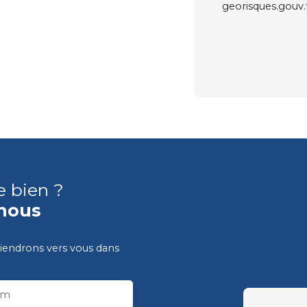
georisques.gouv.f
e bien ?
nous
viendrons vers vous dans
om