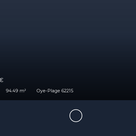
0
€
s
94
m²
Oye-Plage 62215