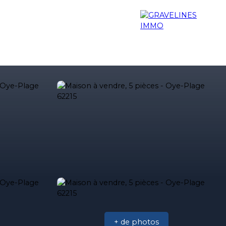
e
Nos biens vendus
Nos agences
+ de photos