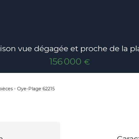
son vue dégagée et proche de la p
156 000
€
pièces - Oye-Plage 62215
n
Carac