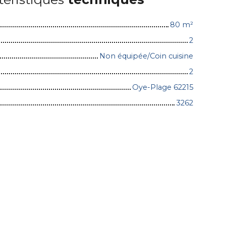
80
m²
2
Non équipée/Coin cuisine
2
Oye-Plage 62215
3262