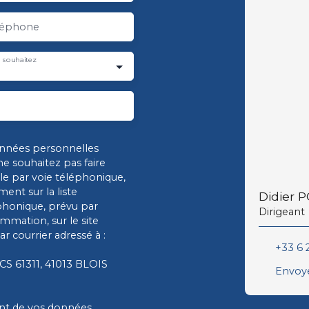
léphone
 souhaitez
onnées personnelles
 souhaitez pas faire
e par voie téléphonique,
ent sur la liste
Didier 
phonique, prévu par
Dirigeant
ommation, sur le site
r courrier adressé à :
+33 6 
 CS 61311, 41013 BLOIS
Envoye
ment de vos données