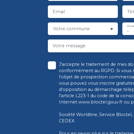
Email
Té
Vous
Votre commune
-
Votre message
J'accepte le traitement de mes d
conformément au RGPD. Si vous ne
l'objet de prospection commercial
vous pouvez vous inscrire gratuitem
d'opposition au démarchage télé
l'article L223-1 du code de la cons
Internet www.bloctel.gouv.fr ou pa
Société Worldline, Service Bloctel,
CEDEX.
Pour en savoir plus sur le traite