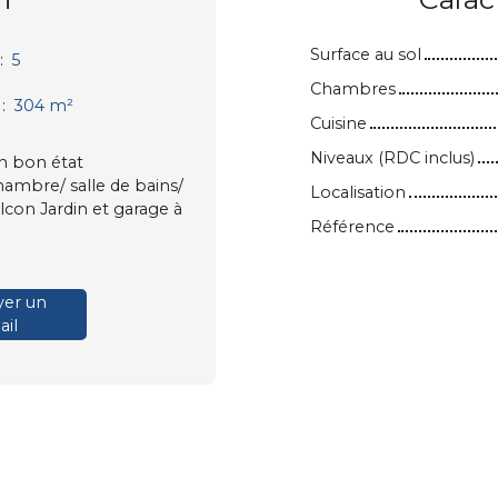
Surface au sol
:
5
Chambres
:
304
m²
Cuisine
Niveaux (RDC inclus)
en bon état
hambre/ salle de bains/
Localisation
con Jardin et garage à
Référence
er un
il