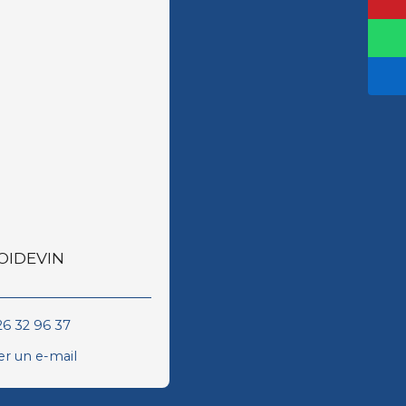
POIDEVIN
26 32 96 37
r un e-mail