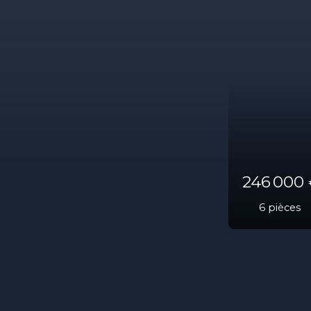
263 00
6
pièce