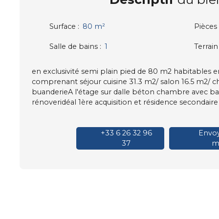
Surface
:
80
m²
Pièces
Salle de bains
:
1
Terrain
en exclusivité semi plain pied de 80 m2 habitables 
comprenant séjour cuisine 31.3 m2/ salon 16.5 m2/ c
buanderieA l'étage sur dalle béton chambre avec bal
rénoveridéal 1ère acquisition et résidence secondaire
+33 6 26 32 96
Envoy
37
ma