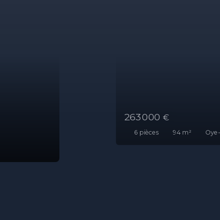
288 000
€
7
pièces
130
m²