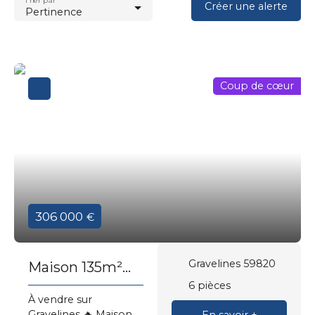
Trier par
Créer une alerte
Pertinence
Coup de cœur
306 000
€
Gravelines 59820
Maison 135m²
semi mitoyenne
6
pièces
À vendre sur
par le garage
Gravelines 🔥 Maison
En savoir +