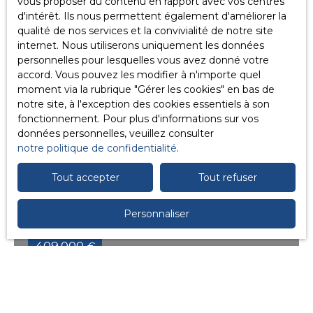
vous proposer du contenu en rapport avec vos centres
🔥 GRAVELINES 🔥 🏡
pose ses meubles !
vendre, 9 pièces
d'intérêt. Ils nous permettent également d'améliorer la
Maison familiale +
En savoir +
qualité de nos services et la convivialité de notre site
- Gravelines
terrain constructible –
internet. Nous utiliserons uniquement les données
Opportunité rare !
59820
personnelles pour lesquelles vous avez donné votre
Située sur Gravelines, à
accord. Vous pouvez les modifier à n'importe quel
proximité immédiate
moment via la rubrique ″Gérer les cookies″ en bas de
des commerces et
notre site, à l'exception des cookies essentiels à son
des écoles, découvrez
fonctionnement. Pour plus d'informations sur vos
cette maison familiale
données personnelles, veuillez consulter
de 165 m² habitables,
notre politique de confidentialité
.
aux volumes
généreux et au
Tout accepter
Tout refuser
potentiel
exceptionnel. ✨ Elle
vous offre : 5
Personnaliser
chambres 3 au 1er
étage 2 au 2nd étage
409 000
€
+ grenier
aménageable 2 salles
de bain 2 WC Une
Gravelines 59820
pavillon récent
cuisine séparée Un