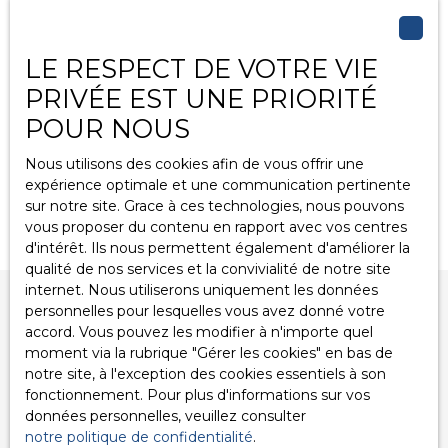
620
€ /mois CC
LE RESPECT DE VOTRE VIE
PRIVÉE EST UNE PRIORITÉ
Gravelines 59820
Appartement
POUR NOUS
T2 - Refait à
2
pièces
Superbe
neuf
Nous utilisons des cookies afin de vous offrir une
appartement de
En savoir +
expérience optimale et une communication pertinente
type2 de 33 m² situé
sur notre site. Grace à ces technologies, nous pouvons
sur la place Calmette
vous proposer du contenu en rapport avec vos centres
à Petit-Fort-Philippe,
d'intérêt. Ils nous permettent également d'améliorer la
proche de la plage et
qualité de nos services et la convivialité de notre site
de ses commodités.
internet. Nous utiliserons uniquement les données
Entièrement refait à
personnelles pour lesquelles vous avez donné votre
neuf ! Très lumineux. Il
accord. Vous pouvez les modifier à n'importe quel
se compose : séjour
Vous ne trouvez pas
moment via la rubrique ″Gérer les cookies″ en bas de
ouvert sur une cuisine
la propriété de vos rêves ?
notre site, à l'exception des cookies essentiels à son
aménagée et équipée,
fonctionnement. Pour plus d'informations sur vos
une salle d'eau avec
données personnelles, veuillez consulter
Ne manquez plus aucun bien correspondant à votre
WC et une chambre à
notre politique de confidentialité
.
recherche en vous inscrivant à notre alerte mail !
l'étage. Situé au