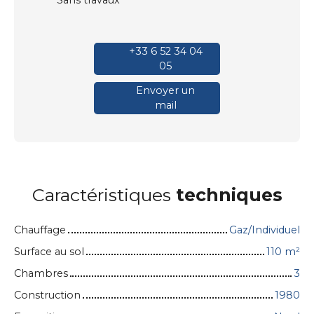
Sans travaux
+33 6 52 34 04
05
Envoyer un
mail
Caractéristiques
techniques
Chauffage
Gaz/Individuel
Surface au sol
110
m²
Chambres
3
Construction
1980