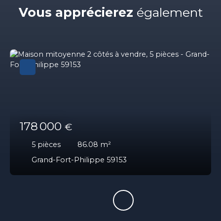
Vous apprécierez
également
178 000
€
5
pièces
86.08
m²
Grand-Fort-Philippe 59153