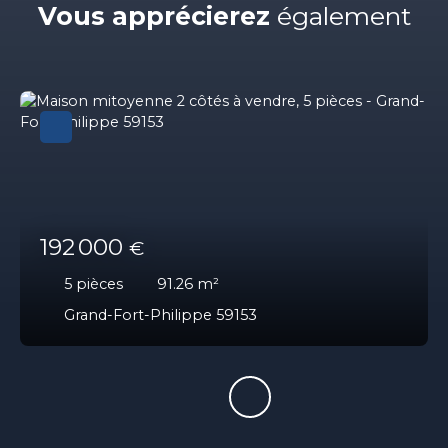
Vous apprécierez
également
192 000
€
5
pièces
91.26
m²
Grand-Fort-Philippe 59153